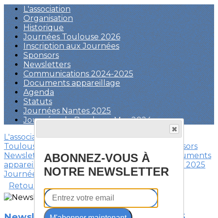
L'association
Organisation
Historique
Journées Toulouse 2026
Inscription aux Journées
Sponsors
Newsletters
Communications 2024-2025
Documents appareillage
Agenda
Statuts
Journées Nantes 2025
Journées de Berck sur Mer 2024
L'association
Organisation
Historique
Journées
Toulouse 2026
Inscription aux Journées
Sponsors
Newsletters
Communications 2024-2025
Documents
ABONNEZ-VOUS À
appareillage
Agenda
Statuts
Journées Nantes 2025
NOTRE NEWSLETTER
Journées de Berck sur Mer 2024
Retour
Newsletter AFA-AMPAN Janvier 2025
M'abonner maintenant